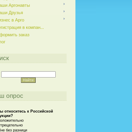
аши Аргонавты
аши Друзья
изнес в Арго
егистрация в компан...
формить заказ
лог
иск
ш опрос
вы относитесь к Российской
укции?
оложительно
трецательно
не без разници