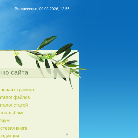
Воскресенье, 09.08.2026, 12:55
ню сайта
лавная страница
аталог файлов
аталог статей
отоальбомы
орум
остевая книга
родукция