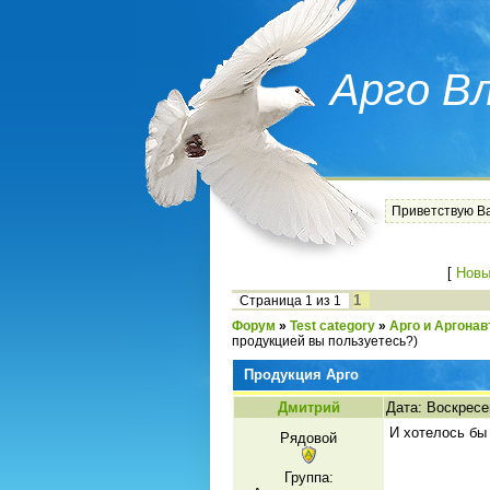
Арго В
Приветствую В
[
Новы
1
Страница
1
из
1
Форум
»
Test category
»
Арго и Аргона
продукцией вы пользуетесь?)
Продукция Арго
Дмитрий
Дата: Воскресе
И хотелось бы
Рядовой
Группа: