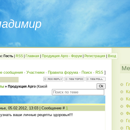
ладимир
ас
Гость
|
RSS
|
Главная
|
Продукция Арго - Форум
|
Регистрация
|
Вход
Ме
е сообщения
·
Участники
·
Правила форума
·
Поиск
·
RSS
]
Г
вты
»
Продукция Арго
(Какой
К
К
Ф
нье, 05.02.2012, 13:03 | Сообщение #
1
Ф
 узнать ваши личные рецепты здоровья!!!
Г
П