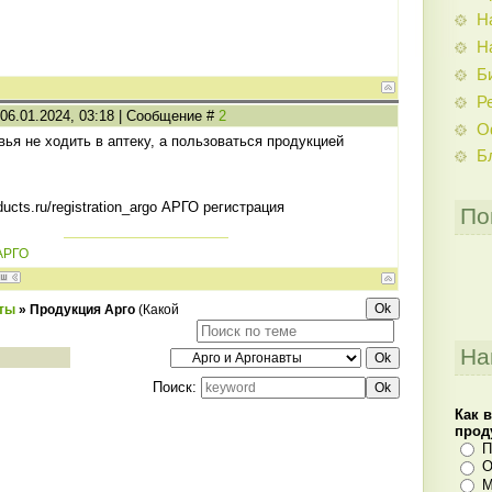
Н
Н
Б
Р
 06.01.2024, 03:18 | Сообщение #
2
О
ья не ходить в аптеку, а пользоваться продукцией
Б
oducts.ru/registration_argo АРГО регистрация
По
АРГО
вты
»
Продукция Арго
(Какой
На
Поиск:
Как 
прод
П
О
М