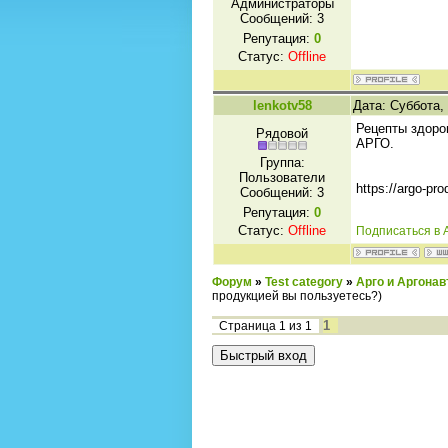
Администраторы
Сообщений:
3
Репутация:
0
Статус:
Offline
lenkotv58
Дата: Суббота,
Рецепты здоров
Рядовой
АРГО.
Группа:
Пользователи
https://argo-pr
Сообщений:
3
Репутация:
0
Статус:
Offline
Подписаться в 
Форум
»
Test category
»
Арго и Аргона
продукцией вы пользуетесь?)
1
Страница
1
из
1