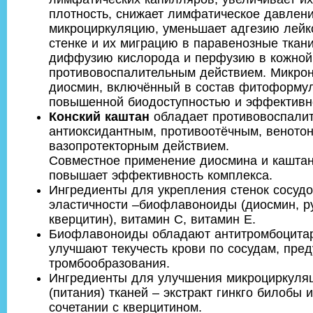
плотность, снижает лимфатическое давлени
микроциркуляцию, уменьшает адгезию лейк
стенке и их миграцию в паравенозные ткани
диффузию кислорода и перфузию в кожной 
противовоспалительным действием. Микро
диосмин, включённый в состав фитоформул
повышенной биодоступностью и эффективн
Конский каштан
обладает противовоспали
антиоксидантным, противоотёчным, веното
вазопротекторным действием.
Совместное применение диосмина и кашта
повышает эффективность комплекса.
Ингредиенты для укрепления стенок сосуд
эластичности –биофлавоноиды (диосмин, ру
кверцитин), витамин С, витамин Е.
Биофлавоноиды обладают антитромбоцитар
улучшают текучесть крови по сосудам, пре
тромбообразования.
Ингредиенты для улучшения микроциркуляц
(питания) тканей – экстракт гинкго билобы и
сочетании с кверцитином.