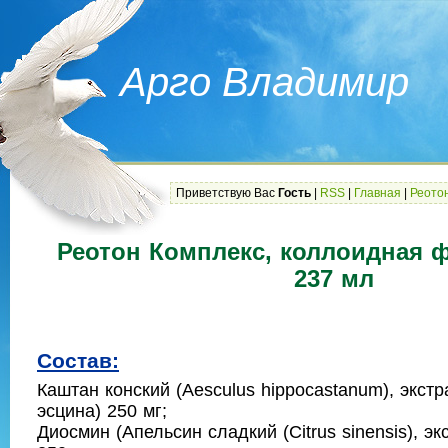
Арго Владимир
Приветствую Вас
Гость
|
RSS
|
Главная
|
Реото
Реотон Комплекс, коллоидная 
237 мл
Состав:
Каштан конский (Aesculus hippocastanum), экстр
эсцина) 250 мг;
Диосмин (Апельсин сладкий (Citrus sinensis), э