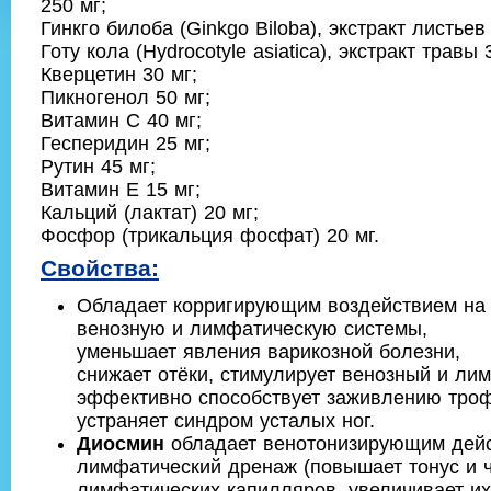
250 мг;
Гинкго билоба (Ginkgo Biloba), экстракт листьев
Готу кола (Hydrocotyle asiatica), экстракт травы 
Кверцетин 30 мг;
Пикногенол 50 мг;
Витамин С 40 мг;
Гесперидин 25 мг;
Рутин 45 мг;
Витамин Е 15 мг;
Кальций (лактат) 20 мг;
Фосфор (трикальция фосфат) 20 мг.
Свойства:
Обладает корригирующим воздействием на
венозную и лимфатическую системы,
уменьшает явления варикозной болезни,
снижает отёки, стимулирует венозный и лим
эффективно способствует заживлению троф
устраняет синдром усталых ног.
Диосмин
обладает венотонизирующим дейс
лимфатический дренаж (повышает тонус и 
лимфатических капилляров, увеличивает и