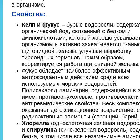
в организме.
Свойства:
Келп и фукус
– бурые водоросли, содержа
органический йод, связанный с белком и
аминокислотами, который хорошо усваивае
организмом и активно захватывается ткань
щитовидной железы, улучшая выработку
тиреоидных гормонов. Таким образом,
корректируется работа щитовидной железы.
Фукус обладает наиболее эффективным
антиоксидантным действием среди всех
используемых морских водорослей.
Полисахарид ламинарин, содержащийся в э
имеет противоопухолевые, противовоспали
антиревматические свойства. Весь комплек
оказывает детоксикационное воздействие, 
радиоактивные элементы (стронций, барий,
Хлорелла
(одноклеточная зелёная водорос
и
спирулина
(сине-зелёная водоросль) сод
белка, в том числе все незаменимые амино