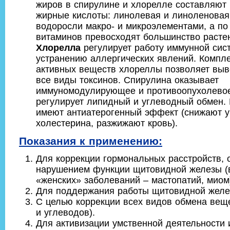
жиров в спирулине и хлорелле составляю
жирные кислоты: линолевая и линоленовая.
водоросли макро- и микроэлементами, а по
витаминов превосходят большинство расте
Хлорелла
регулирует работу иммунной сист
устранению аллергических явлений. Компле
активных веществ хлореллы позволяет выв
все виды токсинов. Спирулина оказывает
иммуномодулирующее и противоопухолевое
регулирует липидный и углеводный обмен.
имеют антиатерогенный эффект (снижают у
холестерина, разжижают кровь).
Показания к применению:
Для коррекции гормональных расстройств, 
нарушением функции щитовидной железы (
«женских» заболеваний – мастопатий, миом
Для поддержания работы щитовидной желе
С целью коррекции всех видов обмена веще
и углеводов).
Для активизации умственной деятельности