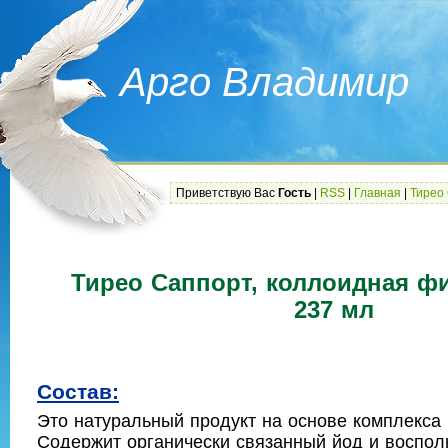
Арго Владимир
Приветствую Вас
Гость
|
RSS
|
Главная
|
Тирео
Тирео Саппорт, коллоидная ф
237 мл
Состав:
Это натуральный продукт на основе комплекса
Содержит органически связанный йод и восполн