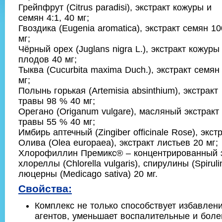
Грейпфрут (Citrus paradisi), экстракт кожуры и
семян 4:1, 40 мг;
Гвоздика (Eugenia aromatica), экстракт семян 10
мг;
Чёрный орех (Juglans nigra L.), экстракт кожуры
плодов 40 мг;
Тыква (Cucurbita maxima Duch.), экстракт семян
мг;
Полынь горькая (Artemisia absinthium), экстракт
травы 98 % 40 мг;
Орегано (Origanum vulgare), масляный экстракт
травы 55 % 40 мг;
Имбирь аптечный (Zingiber officinale Rose), экст
Олива (Olea europaea), экстракт листьев 20 мг;
Хлорофиллин Премикс® – концентрированный э
хлореллы (Chlorella vulgaris), спирулины (Spirulin
люцерны (Medicago sativa) 20 мг.
Свойства:
Комплекс не только способствует избавлен
агентов, уменьшает воспалительные и боле