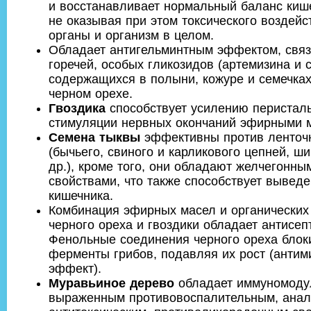
и восстанавливает нормальный баланс ки
не оказывая при этом токсического воздейс
органы и организм в целом.
Обладает антигельминтным эффектом, свя
горечей, особых гликозидов (артемизина и с
содержащихся в полыни, кожуре и семечках
черном орехе.
Гвоздика
способствует усилению перисталь
стимуляции нервных окончаний эфирными 
Семена тыквы
эффективны против ленточ
(бычьего, свиного и карликового цепней, ш
др.), кроме того, они обладают желчегонн
свойствами, что также способствует вывед
кишечника.
Комбинация эфирных масел и органических 
черного ореха и гвоздики обладает антисеп
Фенольные соединения черного ореха бло
ферменты грибов, подавляя их рост (антим
эффект).
Муравьиное дерево
обладает иммуномод
выраженным противовоспалительным, анал