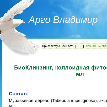
Арго Владимир
Приветствую Вас
Гость
|
RSS
|
Главная
|
БиоКл
БиоКлинзинг, коллоидная фито
мл
Состав:
Муравьиное дерево (Tabebuia impetiginosa), экст
мг;