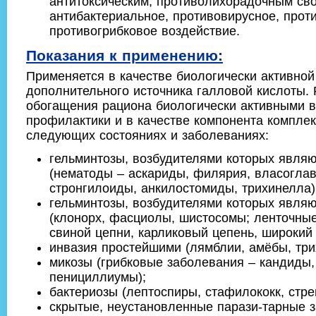
антитоксическим, противолихорадочным св
антибактериальное, противовирусное, прот
противогрибковое воздействие.
Показания к применению:
Применяется в качестве биологически активной
дополнительного источника галловой кислоты.
обогащения рациона биологически активными 
профилактики и в качестве компонента комплек
следующих состояниях и заболеваниях:
гельминтозы, возбудителями которых являю
(нематоды – аскариды, филярия, власоглав
стронгилоиды, анкилостомиды, трихинелла)
гельминтозы, возбудителями которых являю
(клонорх, фасциолы, шистосомы; ленточные
свиной цепни, карликовый цепень, широкий 
инвазия простейшими (лямблии, амёбы, тр
микозы (грибковые заболевания – кандиды, 
пенициллиумы);
бактериозы (лептоспиры, стафилококк, стре
скрытые, неустановленные парази-тарные 