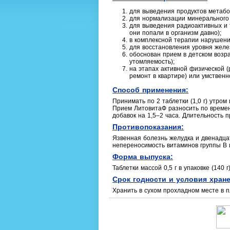
для выведения продуктов метабо
для нормализации минерального
для выведения радиоактивных и 
они попали в организм давно);
в комплексной терапии нарушени
для восстановления уровня желе
обоснован прием в детском возр
утомляемость);
на этапах активной физической (
ремонт в квартире) или умственной
Способ применения:
Принимать по 2 таблетки (1,0 г) утром 
Прием Литовита­Ф разносить по време
добавок на 1,5–2 часа. Длительность п
Противопоказания:
Язвенная болезнь желудка и двенадца
непереносимость витаминов группы В и
Форма выпуска:
Таблетки массой 0,5 г в упаковке (140 г)
Срок годности и условия хране
Хранить в сухом прохладном месте в пл