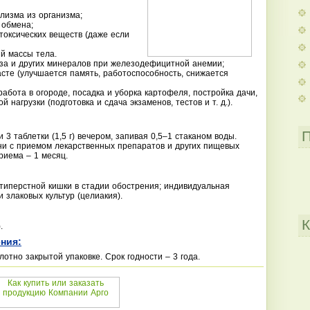
лизма из организма;
 обмена;
токсических веществ (даже если
й массы тела.
за и других минералов при железодефицитной анемии;
асте (улучшается память, работоспособность, снижается
работа в огороде, посадка и уборка картофеля, постройка дачи,
 нагрузки (подготовка и сдача экзаменов, тестов и т. д.).
П
и 3 таблетки (1,5 г) вечером, запивая 0,5–1 стаканом воды.
ни с приемом лекарственных препаратов и других пищевых
риема – 1 месяц.
типерстной кишки в стадии обострения; индивидуальная
 злаковых культур (целиакия).
К
.
ния:
отно закрытой упаковке. Срок годности – 3 года.