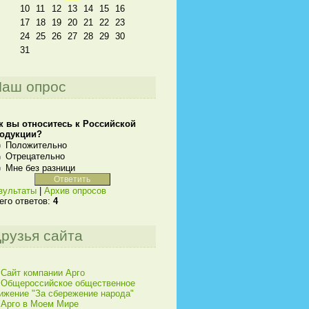
10
11
12
13
14
15
16
17
18
19
20
21
22
23
24
25
26
27
28
29
30
31
аш опрос
к вы относитесь к Российской
одукции?
Положительно
Отрецательно
Мне без разници
зультаты
|
Архив опросов
его ответов:
4
рузья сайта
Сайт компании Арго
Общероссийское общественное
ижение "За сбережение народа"
Арго в Моем Мире