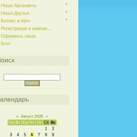
Наши Аргонавты
Наши Друзья
Бизнес в Арго
Регистрация в компан...
Оформить заказ
Блог
оиск
алендарь
«
Август 2026
»
Пн
Вт
Ср
Чт
Пт
Сб
Вс
1
2
3
4
5
6
7
8
9