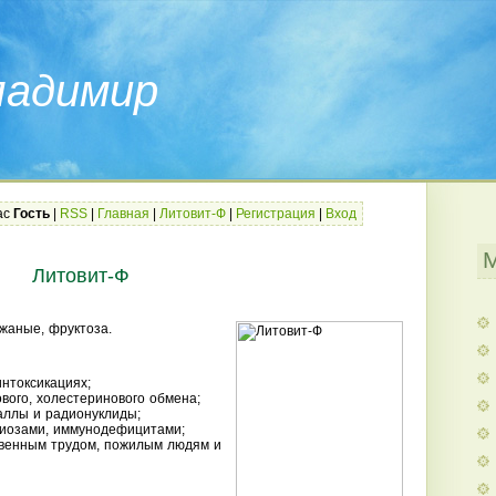
ладимир
ас
Гость
|
RSS
|
Главная
|
Литовит-Ф
|
Регистрация
|
Вход
Литовит-Ф
жаные, фруктоза.
интоксикациях;
ого, холестеринового обмена;
аллы и радионуклиды;
риозами, иммунодефицитами;
твенным трудом, пожилым людям и