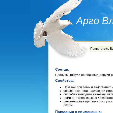
Арго В
Приветствую В
Состав:
Цеолиты, отруби пшеничные, отруби р
Свойства:
Показан при экзо- и эндогенных 
эффективен при нарушении жиров
способен выводить тяжелые мет
помогает справиться с дисбакте
рекомендован при занятиях умс
детям.
Показания к применению: