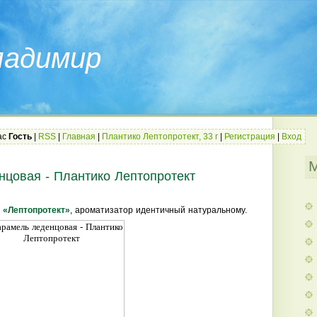
ладимир
ас
Гость
|
RSS
|
Главная
|
Плантико Лептопротект, 33 г
|
Регистрация
|
Вход
нцовая - Плантико Лептопротект
 «Лептопротект»
, ароматизатор идентичный натуральному.