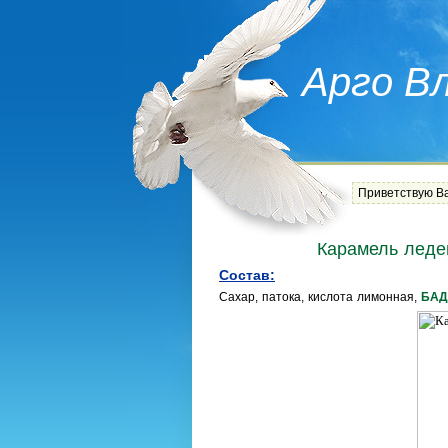
Арго В
Приветствую В
Карамель леде
Состав:
Сахар, патока, кислота лимонная,
БАД