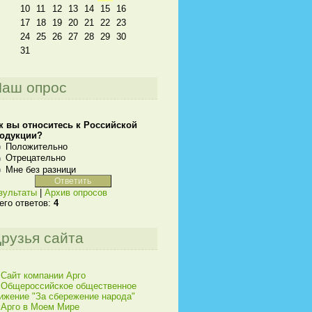
10
11
12
13
14
15
16
17
18
19
20
21
22
23
24
25
26
27
28
29
30
31
аш опрос
к вы относитесь к Российской
одукции?
Положительно
Отрецательно
Мне без разници
зультаты
|
Архив опросов
его ответов:
4
рузья сайта
Сайт компании Арго
Общероссийское общественное
ижение "За сбережение народа"
Арго в Моем Мире