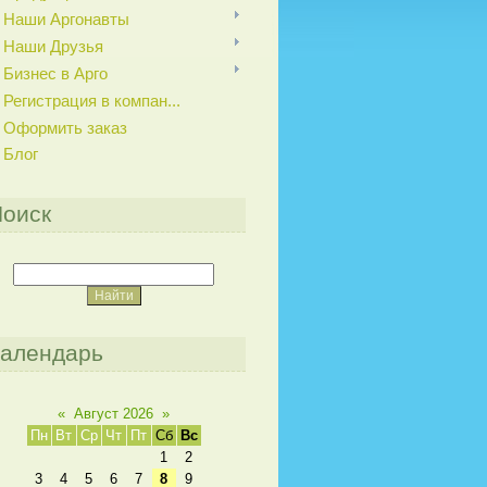
Наши Аргонавты
Наши Друзья
Бизнес в Арго
Регистрация в компан...
Оформить заказ
Блог
оиск
алендарь
«
Август 2026
»
Пн
Вт
Ср
Чт
Пт
Сб
Вс
1
2
3
4
5
6
7
8
9