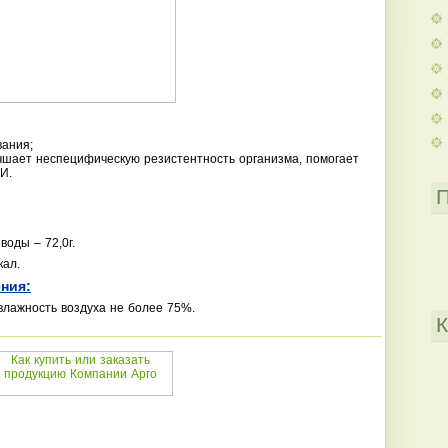
вания;
шает неспецифическую резистентность организма, помогает
И.
П
воды – 72,0г.
кал.
ния:
влажность воздуха не более 75%.
К