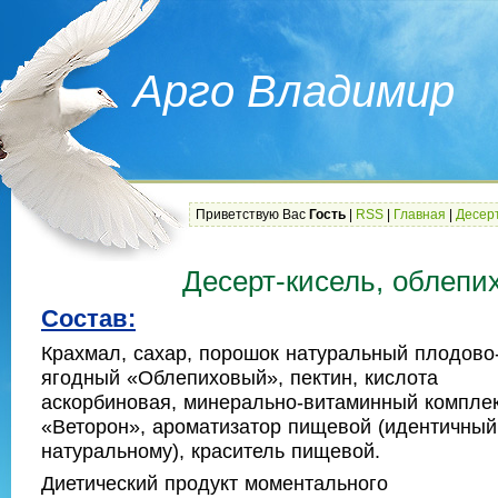
Арго Владимир
Приветствую Вас
Гость
|
RSS
|
Главная
|
Десер
Десерт-кисель, облепи
Состав:
Крахмал, сахар, порошок натуральный плодово
ягодный «Облепиховый», пектин, кислота
аскорбиновая, минерально-витаминный компле
«Веторон», ароматизатор пищевой (идентичный
натуральному), краситель пищевой.
Диетический продукт моментального