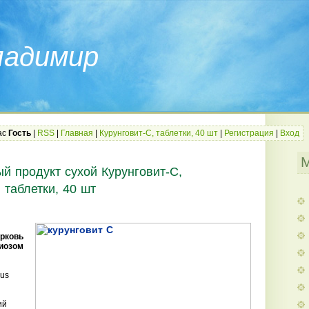
ладимир
ас
Гость
|
RSS
|
Главная
|
Курунговит-С, таблетки, 40 шт
|
Регистрация
|
Вход
й продукт сухой Курунговит-С,
таблетки, 40 шт
орковь
иозом
lus
ий