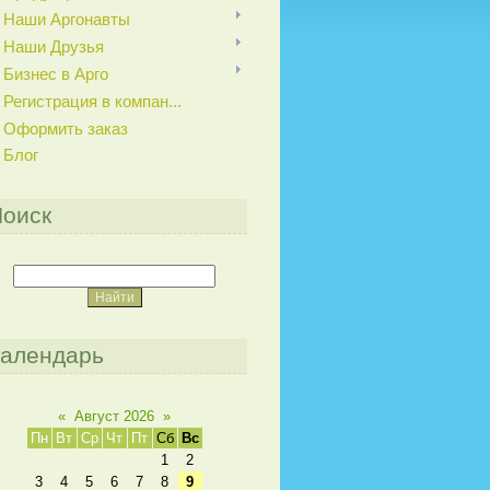
Наши Аргонавты
Наши Друзья
Бизнес в Арго
Регистрация в компан...
Оформить заказ
Блог
оиск
алендарь
«
Август 2026
»
Пн
Вт
Ср
Чт
Пт
Сб
Вс
1
2
3
4
5
6
7
8
9