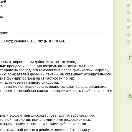
жжей
es
ы,
ругие
50 мкг); селена 0,168 мкг (РНП 70 мкг).
П
енным, пирогенным действием, не токсичен;
ные процессы
: в первую очередь на показатели крови
ет уровень свободного гемоглобина после физических нагрузок,
нию показателей функции печени, не оказывает отрицательного
кие функции организма (в частности почки);
я астеновегетативного синдрома.
и позволяет оптимизировать водно-солевой баланс организма.
мпоненты, способные снизить восприимчивость к заболеваниям и
К
льный эффект при дисбактериозе, других заболеваниях
ёгочной патологии, при анемии и иммунодефицитных
бактериальными и онкологическими заболеваниями.
илактической целью в реабилитационной терапии у