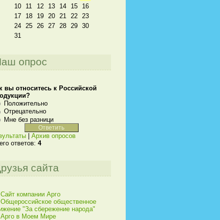
10
11
12
13
14
15
16
17
18
19
20
21
22
23
24
25
26
27
28
29
30
31
аш опрос
к вы относитесь к Российской
одукции?
Положительно
Отрецательно
Мне без разници
зультаты
|
Архив опросов
его ответов:
4
рузья сайта
Сайт компании Арго
Общероссийское общественное
ижение "За сбережение народа"
Арго в Моем Мире