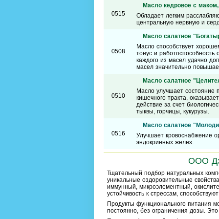
Масло кедровое с маком,
0515
Обладает легким расслабляю
центральную нервную и серд
Масло салатное "Богатыр
Масло способствует хороше
0508
тонус и работоспособность 
каждого из масел удачно до
масел значительно повышае
Масло салатное "Целител
Масло улучшает состояние 
0510
кишечного тракта, оказывае
действие за счет биологиче
тыквы, горчицы, кукурузы.
Масло салатное "Молоди
0516
Улучшает кровоснабжение орг
эндокринных желез.
ООО Дэ
Тщательный подбор натуральных комп
уникальные оздоровительные свойств
иммунный, микроэлементный, окислите
устойчивость к стрессам, способствую
Продукты функционального питания м
постоянно, без ограничения дозы. Это