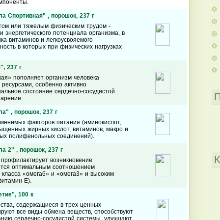
омпоненты.
а Спортивная" , порошок, 237 г
ом или тяжелым физическим трудом -
 энергетического потенциала организма, в
ика витаминов и легкоусвояемого
ность в которых при физических нагрузках
, 237 г
кая» пополняет организм человека
 ресурсами, особенно активно
льное состояние сердечно-сосудистой
П
арение.
а" , порошок, 237 г
менимых факторов питания (аминокислот,
щенных жирных кислот, витаминов, макро­ и
ных полифенольных соединений).
а 2" , порошок, 237 г
К
 профилактирует возникновение
ается оптимальным соотношением
класса «омега6» и «омега3» и высоким
итамин Е).
тие", 100 к
ства, содержащиеся в трех ценных
ируют все виды обмена веществ, способствуют
нию сердечно-сосудистой системы, улучшают