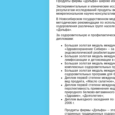
Продукты фирмы «Дэльфа» широко изв
Экспериментальные и клинические ис
результатам исследований продукты в
межрегиональном научно-консультатив
В Новосибирском государственном мед
методические рекомендации по исполь
оздоровления различных групп насел
«Дэльфа».
За оздоровительную и профилактичес
дипломами:
Большая золотая медаль междун
«Здравоохранение Сибири» – за
эндоэкологической реабилитации
Большая золотая медаль междун
лимфосанации и детоксикации в 
Большая золотая медаль междун
комплексных оздоровительных пр
Большая золотая медаль междун
оздоровительных программ для 
Диплом первой степени междунар
вид продукта, «Масло салатное»,
Диплом первой степени междунар
перспективность применения кед
природного белково-витаминного
«Здравие», «Долголетие»;
Диплом выездного заседания по
2006 г.
Продукты фирмы «Дэльфа» – это
старинных традиционных оздоро