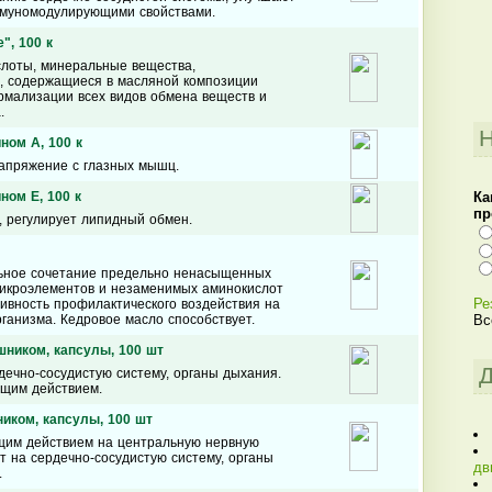
ммуномодулирующими свойствами.
", 100 к
слоты, минеральные вещества,
, содержащиеся в масляной композиции
рмализации всех видов обмена веществ и
.
Н
ном А, 100 к
напряжение с глазных мышц.
Ка
ном Е, 100 к
пр
 регулирует липидный обмен.
ьное сочетание предельно ненасыщенных
микроэлементов и незаменимых аминокислот
Ре
ивность профилактического воздействия на
ганизма. Кедровое масло способствует.
Вс
ником, капсулы, 100 шт
Д
дечно-сосудистую систему, органы дыхания.
ющим действием.
иком, капсулы, 100 шт
щим действием на центральную нервную
т на сердечно-сосудистую систему, органы
дв
.