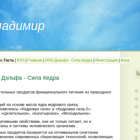
ладимир
ас
Гость
|
RSS
|
Главная
|
ООО Дэльфа - Сила Кедра
|
Регистрация
|
Вход
Дэльфа - Сила Кедра
тельных продуктов функционального питания из природного
ий на основе масла ядра кедрового ореха;
омплексы «Кедровая сила» и «Кедровая сила-2»;
 «Целительное», «Богатырское», «Молодильное».
ктивными свойствами, они не только питают, но и
ганы и системы человеческого организма.
ых продуктов базируется на оптимальном сочетании
менении современных сберегающих технологий, позволяющих