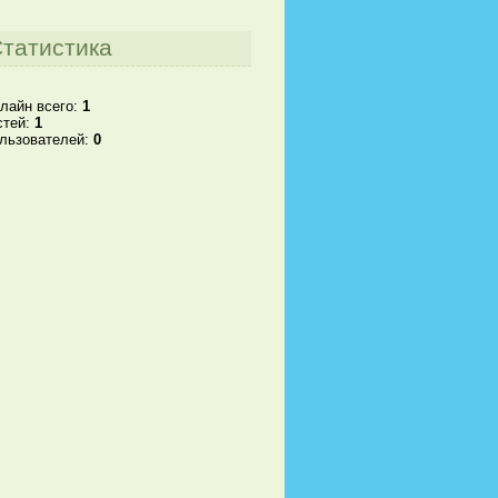
татистика
лайн всего:
1
стей:
1
льзователей:
0