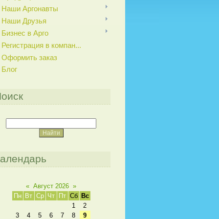
Наши Аргонавты
Наши Друзья
Бизнес в Арго
Регистрация в компан...
Оформить заказ
Блог
оиск
алендарь
«
Август 2026
»
Пн
Вт
Ср
Чт
Пт
Сб
Вс
1
2
3
4
5
6
7
8
9