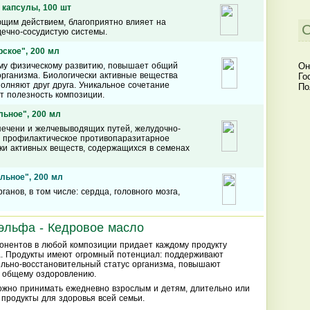
 капсулы, 100 шт
щим действием, благоприятно влияет на
С
ечно-сосудистую системы.
ское", 200 мл
му физическому развитию, повышает общий
Он
организма. Биологически активные вещества
Го
полняют друг друга. Уникальное сочетание
По
т полезность композиции.
ьное", 200 мл
печени и желчевыводящих путей, желудочно­
т профилактическое противопаразитарное
ски активных веществ, содержащихся в семенах
льное", 200 мл
анов, в том числе: сердца, головного мозга,
льфа - Кедровое масло
онентов в любой композиции придает каждому продукту
а. Продукты имеют огромный потенциал: поддерживают
льно-восстановительный статус организма, повышают
т общему оздоровлению.
ожно принимать ежедневно взрослым и детям, длительно или
 продукты для здоровья всей семьи.