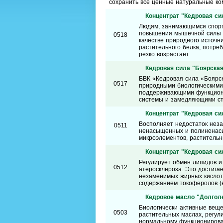
сохранить все ценные натуральные к
Концентрат "Кедровая сил
Людям, занимающимся спорт
повышения мышечной силы и
0518
качестве природного источн
растительного белка, потреб
резко возрастает.
Кедровая сила "Боярская"
БВК «Кедровая сила «Боярс
0517
природными биологическими
поддерживающими функциона
системы и замедляющими ст
Концентрат "Кедровая сил
Восполняет недостаток неза
0511
ненасыщенных и полиненасы
микроэлементов, раститель
Концентрат "Кедровая сил
Регулирует обмен липидов и
0512
атеросклероза. Это достиг
незаменимых жирных кислот 
содержанием токоферолов (в
Кедровое масло "Долголе
Биологически активные веще
0503
растительных маслах, регул
нормальному функционирова