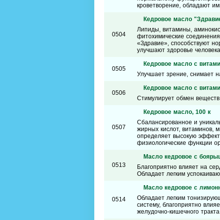
кроветворение, обладают и
Кедровое масло "Здравие
Липиды, витамины, аминоки
0504
фитохимические соединения
«Здравие», способствуют но
улучшают здоровье человека
Кедровое масло с витами
0505
Улучшает зрение, снимает 
Кедровое масло с витами
0506
Cтимулирует обмен веществ,
Кедровое масло, 100 к
Сбалансированное и уникал
0507
жирных кислот, витаминов, 
определяет высокую эффект
физиологические функции ор
Масло кедровое с боярыш
0513
Благоприятно влияет на сер
Обладает легким успокаива
Масло кедровое с лимонн
Обладает легким тонизирую
0514
систему, благоприятно влияе
желудочно-кишечного тракта