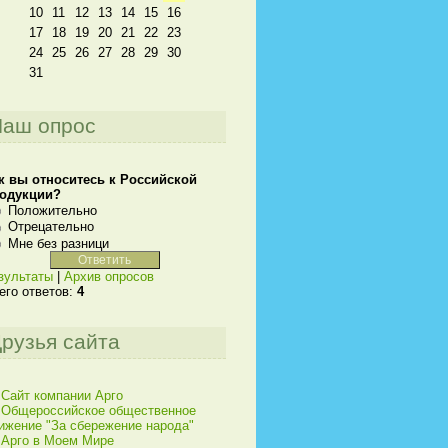
10
11
12
13
14
15
16
17
18
19
20
21
22
23
24
25
26
27
28
29
30
31
аш опрос
к вы относитесь к Российской
одукции?
Положительно
Отрецательно
Мне без разници
зультаты
|
Архив опросов
его ответов:
4
рузья сайта
Сайт компании Арго
Общероссийское общественное
ижение "За сбережение народа"
Арго в Моем Мире