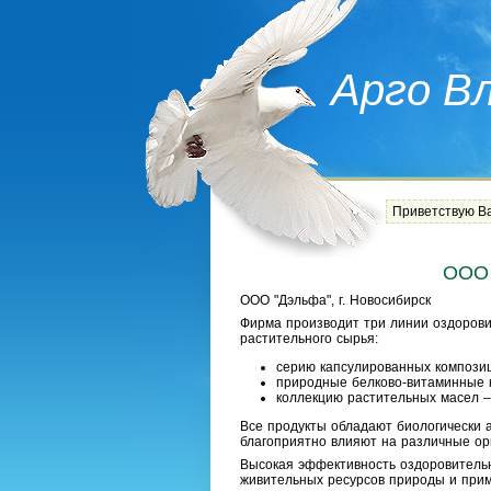
Арго В
Приветствую В
ООО 
ООО "Дэльфа", г. Новосибирск
Фирма производит три линии оздорови
растительного сырья:
серию капсулированных композиц
природные белково-витаминные к
коллекцию растительных масел –
Все продукты обладают биологически а
благоприятно влияют на различные ор
Высокая эффективность оздоровительн
живительных ресурсов природы и при