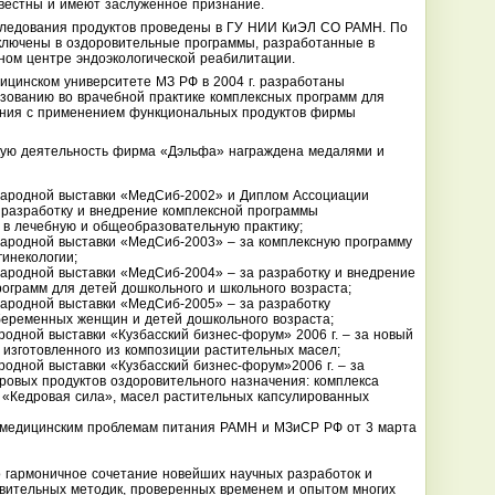
естны и имеют заслуженное признание.
следования продуктов проведены в ГУ НИИ КиЭЛ СО РАМН. По
ключены в оздоровительные программы, разработанные в
ном центре эндоэкологической реабилитации.
ицинском университете МЗ РФ в 2004 г. разработаны
зованию во врачебной практике комплексных программ для
ения с применением функциональных продуктов фирмы
кую деятельность фирма «Дэльфа» награждена медалями и
ародной выставки «МедСиб-2002» и Диплом Ассоциации
 разработку и внедрение комплексной программы
 в лечебную и общеобразовательную практику;
ародной выставки «МедСиб-2003» – за комплексную программу
гинекологии;
ародной выставки «МедСиб-2004» – за разработку и внедрение
ограмм для детей дошкольного и школьного возраста;
ародной выставки «МедСиб-2005» – за разработку
беременных женщин и детей дошкольного возраста;
одной выставки «Кузбасский бизнес-форум» 2006 г. – за новый
 изготовленного из композиции растительных масел;
одной выставки «Кузбасский бизнес-форум»2006 г. – за
ровых продуктов оздоровительного назначения: комплекса
 «Кедровая сила», масел растительных капсулированных
 медицинским проблемам питания РАМН и МЗиСР РФ от 3 марта
 гармоничное сочетание новейших научных разработок и
вительных методик, проверенных временем и опытом многих