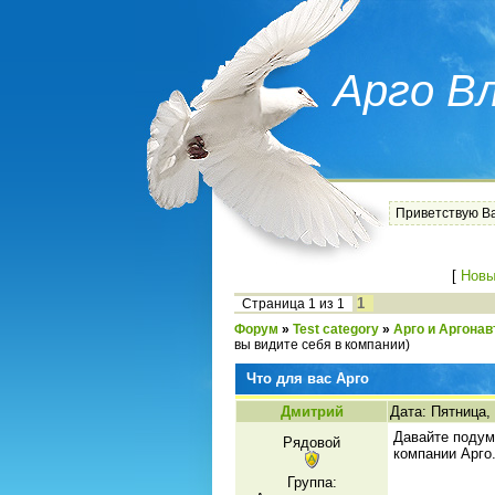
Арго В
Приветствую В
[
Новы
1
Страница
1
из
1
Форум
»
Test category
»
Арго и Аргона
вы видите себя в компании)
Что для вас Арго
Дмитрий
Дата: Пятница,
Давайте подум
Рядовой
компании Арго
Группа: