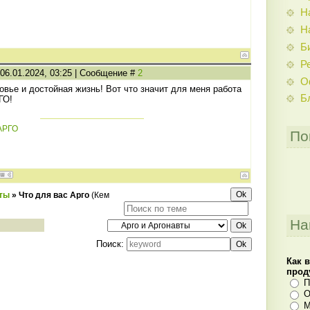
Н
Н
Б
Р
 06.01.2024, 03:25 | Сообщение #
2
О
овье и достойная жизнь! Вот что значит для меня работа
Б
ГО!
АРГО
По
вты
»
Что для вас Арго
(Кем
На
Поиск:
Как 
прод
П
О
М