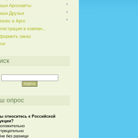
аши Аргонавты
аши Друзья
изнес в Арго
егистрация в компан...
формить заказ
лог
иск
ш опрос
вы относитесь к Российской
укции?
оложительно
трецательно
не без разници