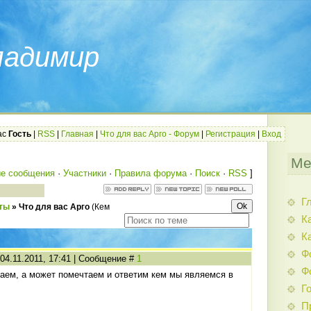
ладимир
ас
Гость
|
RSS
|
Главная
|
Что для вас Арго - Форум
|
Регистрация
|
Вход
Ме
е сообщения
·
Участники
·
Правила форума
·
Поиск
·
RSS
]
Г
вты
»
Что для вас Арго
(Кем
К
К
Ф
 04.11.2011, 17:41 | Сообщение #
1
Ф
аем, а может помечтаем и ответим кем мы являемся в
.
Г
П