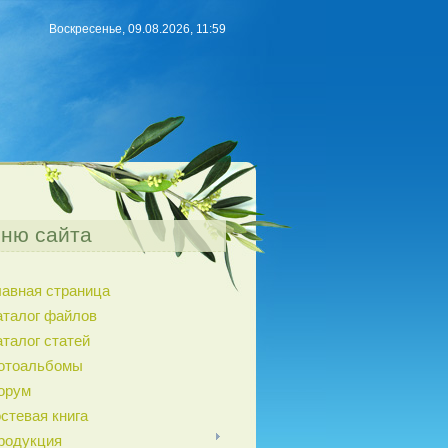
Воскресенье, 09.08.2026, 11:59
ню сайта
лавная страница
аталог файлов
аталог статей
отоальбомы
орум
остевая книга
родукция