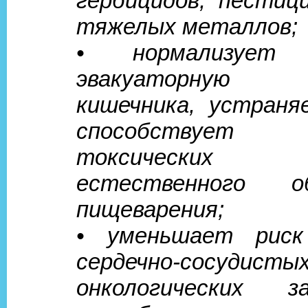
гербицидов, пестици
тяжелых металлов;
• нормализует 
эвакуаторную 
кишечника, устраня
способствует в
токсических п
естественного 
пищеварения;
• уменьшает риск
сердечно-сосу
онкологических за