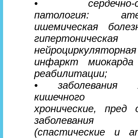
• сердечно-со
патология: атер
ишемическая болез
гипертоническая
нейроциркуляторная
инфаркт миокарда
реабилитации;
• заболевания ж
кишечного т
хронические, пред 
заболевания к
(спастические и а