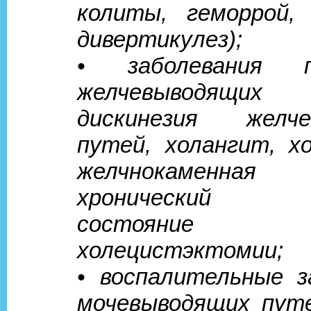
колиты, геморрой,
дивертикулез);
• заболевания 
желчевыводящи
дискинезия желче
путей, холангит, х
желчнокаменная 
хронический г
состояние
холецистэктомии;
• воспалительные з
мочевыводящих путе