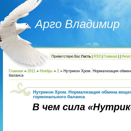
Арго Владимир
Приветствую Вас
Гость
|
RSS
|
Главная
|
|
Реги
Главная
»
2011
»
Ноябрь
»
2
» Нутрикон Хром. Нормализация обмен
баланса
Нутрикон Хром. Нормализация обмена вещес
гормонального баланса
В чем сила «Нутрик